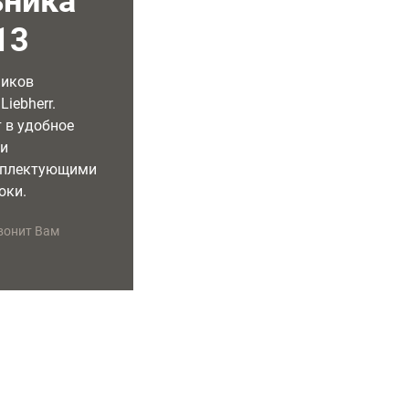
ьника
13
ников
iebherr.
 в удобное
ми
мплектующими
оки.
вонит Вам
УДОБНОЕ ВРЕМЯ РЕМОНТА
ГАРАНТИЯ НА РЕМОНТ
Специалист приедет в удобное
Предоставляем бесплатную
для Вас время
гарантию сроком на 2 года