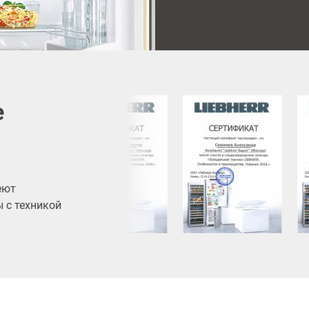
е
еют
 с техникой