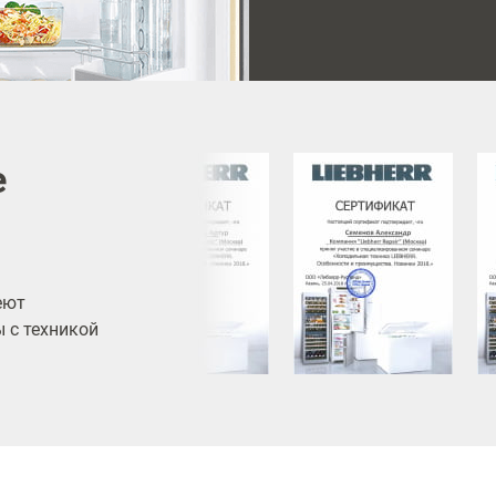
е
еют
 с техникой