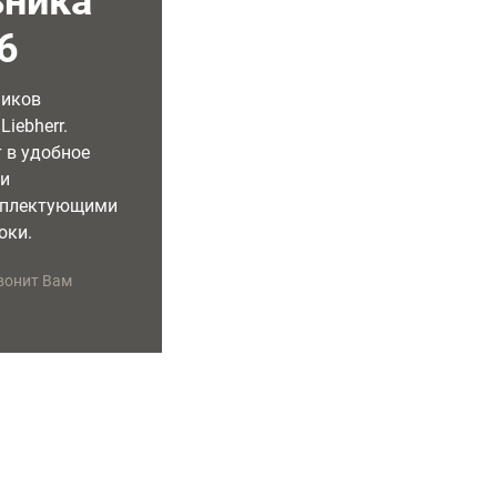
ьника
6
ников
iebherr.
 в удобное
ми
мплектующими
оки.
вонит Вам
УДОБНОЕ ВРЕМЯ РЕМОНТА
ГАРАНТИЯ НА РЕМОНТ
Специалист приедет в удобное
Предоставляем бесплатную
для Вас время
гарантию сроком на 2 года