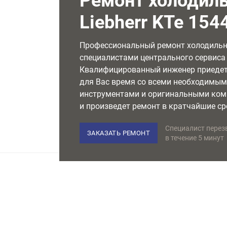
Ремонт холодил
Liebherr KTe 154
Профессиональный ремонт холодиль
специалистами центрального сервиса L
Квалифицированный инженер приедет
для Вас время со всеми необходимы
инструментами и оригинальными ко
и произведет ремонт в кратчайшие ср
Специалист перез
ЗАКАЗАТЬ РЕМОНТ
в течение 5 минут
НЕМЕЦКОЕ ОБОРУДОВАНИЕ
Используем только лучшее
в своем классе оборудование