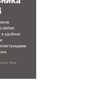
ьника
4
ников
iebherr.
 в удобное
ми
мплектующими
оки.
вонит Вам
УДОБНОЕ ВРЕМЯ РЕМОНТА
ГАРАНТИЯ НА РЕМОНТ
Специалист приедет в удобное
Предоставляем бесплатную
для Вас время
гарантию сроком на 2 года