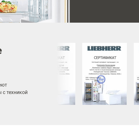
е
еют
 с техникой