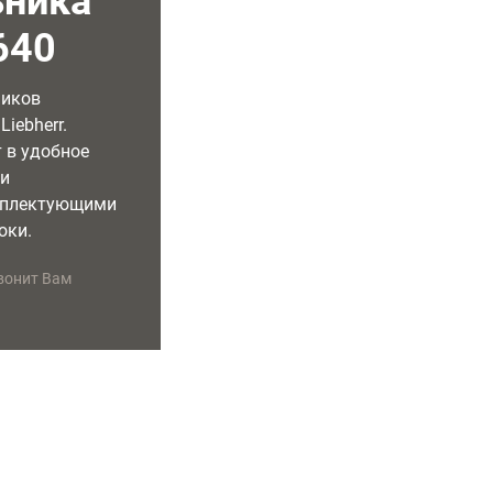
ьника
640
ников
iebherr.
 в удобное
ми
мплектующими
оки.
вонит Вам
УДОБНОЕ ВРЕМЯ РЕМОНТА
ГАРАНТИЯ НА РЕМОНТ
Специалист приедет в удобное
Предоставляем бесплатную
для Вас время
гарантию сроком на 2 года