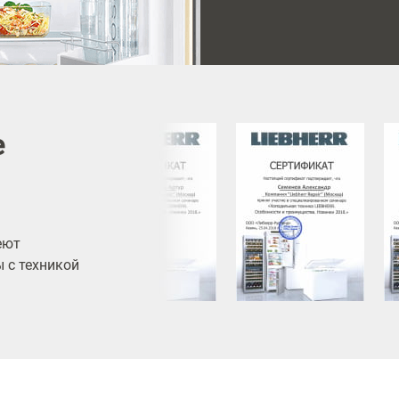
е
еют
 с техникой