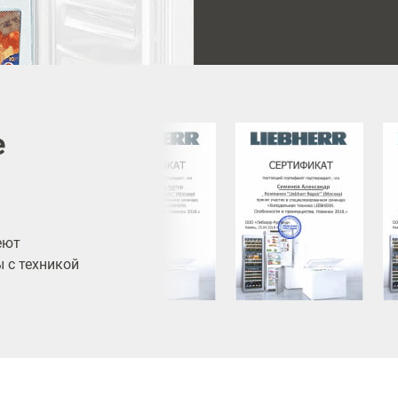
е
еют
 с техникой