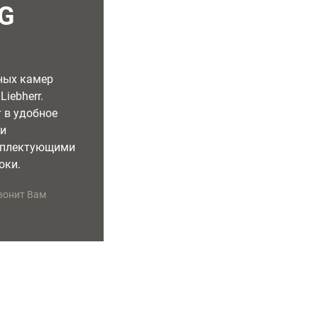
 G
ных камер
iebherr.
 в удобное
ми
мплектующими
оки.
вонит Вам
УДОБНОЕ ВРЕМЯ РЕМОНТА
ГАРАНТИЯ НА РЕМОНТ
Специалист приедет в удобное
Предоставляем бесплатную
для Вас время
гарантию сроком на 2 года