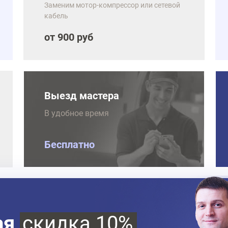
Заменим мотор-компрессор или сетевой
кабель
от 900 руб
Выезд мастера
В удобное время
Бесплатно
ая
скидка 10%