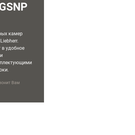
 GSNP
ных камер
iebherr.
 в удобное
ми
мплектующими
оки.
вонит Вам
УДОБНОЕ ВРЕМЯ РЕМОНТА
ГАРАНТИЯ НА РЕМОНТ
Специалист приедет в удобное
Предоставляем бесплатную
для Вас время
гарантию сроком на 2 года