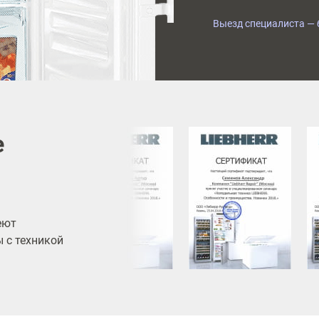
Выезд специалиста — 
е
еют
 с техникой